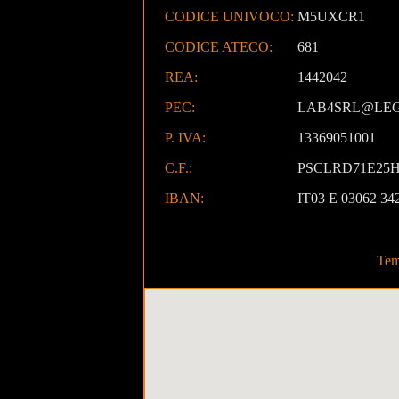
CODICE UNIVOCO:
M5UXCR1
CODICE ATECO:
681
REA:
1442042
PEC:
LAB4SRL@LEG
P. IVA:
13369051001
C.F.:
PSCLRD71E25H
IBAN:
IT03 E 03062 34
Tem