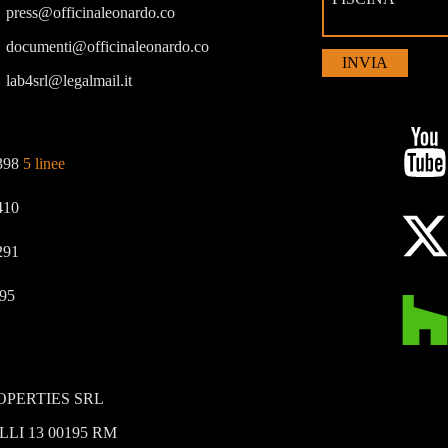
press@officinaleonardo.co
documenti@officinaleonardo.co
INVIA
lab4srl@legalmail.it
398
5 linee
410
291
95
PERTIES SRL
LI 13 00195 RM