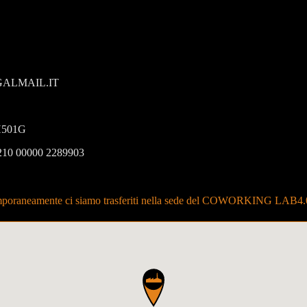
ALMAIL.IT
501G
210 00000 2289903
poraneamente ci siamo trasferiti nella sede del COWORKING LAB4.